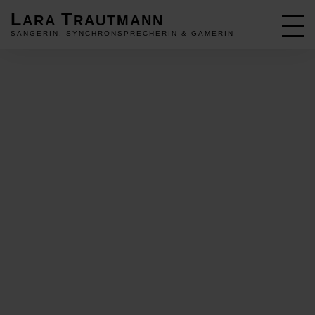
L
T
ARA
RAUTMANN
SÄNGERIN, SYNCHRONSPRECHERIN & GAMERIN